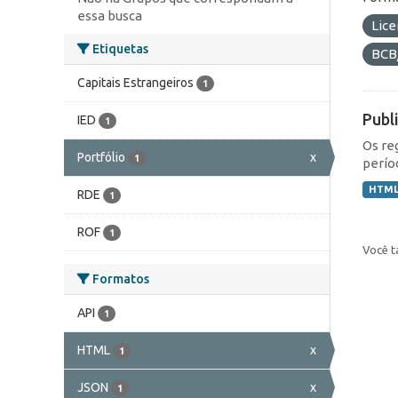
essa busca
Lic
Etiquetas
BCB
Capitais Estrangeiros
1
Publ
IED
1
Os re
Portfólio
x
1
perío
HTM
RDE
1
ROF
1
Você t
Formatos
API
1
HTML
x
1
JSON
x
1