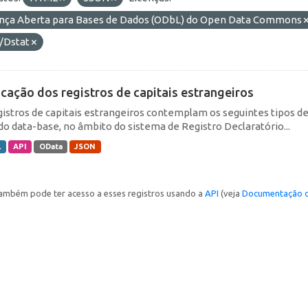
ença Aberta para Bases de Dados (ODbL) do Open Data Commons
/Dstat
icação dos registros de capitais estrangeiros
gistros de capitais estrangeiros contemplam os seguintes tipos d
do data-base, no âmbito do sistema de Registro Declaratório...
L
API
OData
JSON
ambém pode ter acesso a esses registros usando a
API
(veja
Documentação d