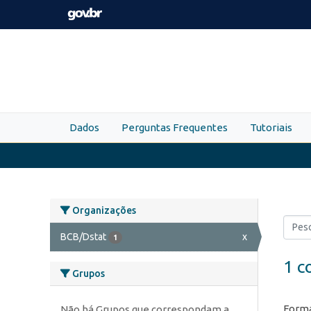
Skip to main content
Dados
Perguntas Frequentes
Tutoriais
Organizações
BCB/Dstat
x
1
1 c
Grupos
Forma
Não há Grupos que correspondam a