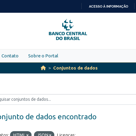
ACESSO À INFORMAÇÃO
IR
PARA
O
CONTEÚDO
Contato
Sobre o Portal
Conjuntos de dados
onjunto de dados encontrado
tos:
HTML
JSON
Licenças: