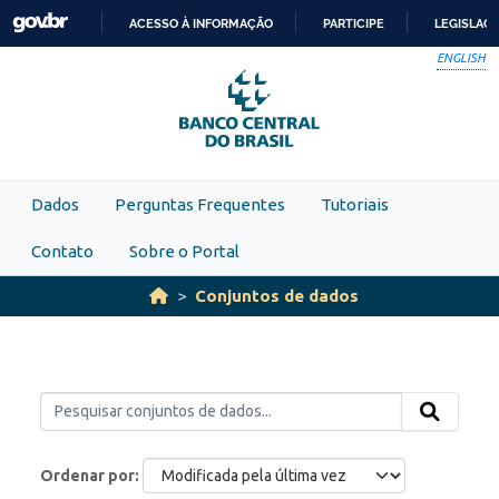
Skip to main content
ACESSO À INFORMAÇÃO
PARTICIPE
LEGISLAÇ
IR
ENGLISH
PARA
O
CONTEÚDO
Dados
Perguntas Frequentes
Tutoriais
Contato
Sobre o Portal
Conjuntos de dados
Ordenar por