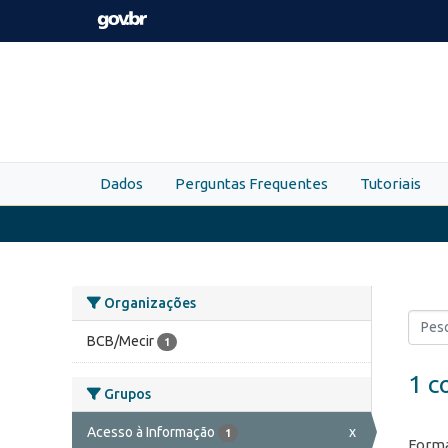
Skip to main content
Dados
Perguntas Frequentes
Tutoriais
Organizações
BCB/Mecir
1
1 c
Grupos
Acesso à Informação
x
1
Forma