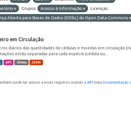
erário
Grupos:
Acesso à Informação
Licenças:
ença Aberta para Bases de Dados (ODbL) do Open Data Commons
eiro em Circulação
tros diários das quantidades de cédulas e moedas em circulação (
mações estão separadas para cada espécie (cédula ou...
L
API
OData
JSON
ambém pode ter acesso a esses registros usando a
API
(veja
Documentação d