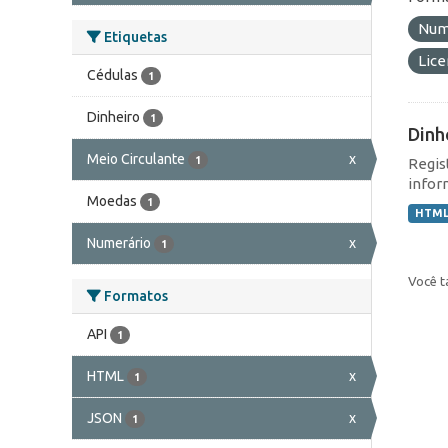
Num
Etiquetas
Lic
Cédulas
1
Dinheiro
1
Dinh
Meio Circulante
x
1
Regis
infor
Moedas
1
HTM
Numerário
x
1
Você t
Formatos
API
1
HTML
x
1
JSON
x
1