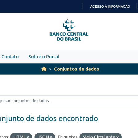
ACESSO À INFORMAÇÃO
IR
PARA
O
CONTEÚDO
Contato
Sobre o Portal
Conjuntos de dados
onjunto de dados encontrado
tos:
HTML
JSON
Etiquetas:
Meio Circulante