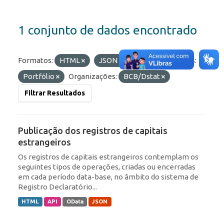
1 conjunto de dados encontrado
Formatos:
HTML
JSON
API
Etiquetas:
Portfólio
Organizações:
BCB/Dstat
Filtrar Resultados
Publicação dos registros de capitais
estrangeiros
Os registros de capitais estrangeiros contemplam os
seguintes tipos de operações, criadas ou encerradas
em cada período data-base, no âmbito do sistema de
Registro Declaratório...
HTML
API
OData
JSON