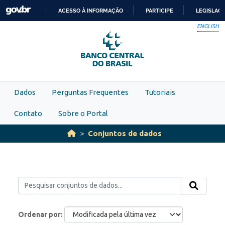
Skip to main content
ACESSO À INFORMAÇÃO
PARTICIPE
LEGISLAÇ
IR
ENGLISH
PARA
O
CONTEÚDO
Dados
Perguntas Frequentes
Tutoriais
Contato
Sobre o Portal
Conjuntos de dados
Ordenar por