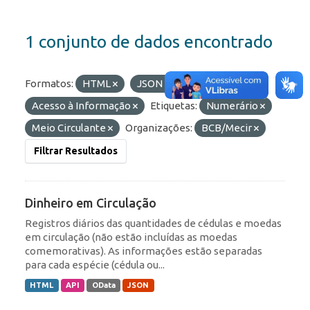
1 conjunto de dados encontrado
Formatos:
HTML
JSON
API
Grupos:
Acesso à Informação
Etiquetas:
Numerário
Meio Circulante
Organizações:
BCB/Mecir
Filtrar Resultados
Dinheiro em Circulação
Registros diários das quantidades de cédulas e moedas
em circulação (não estão incluídas as moedas
comemorativas). As informações estão separadas
para cada espécie (cédula ou...
HTML
API
OData
JSON