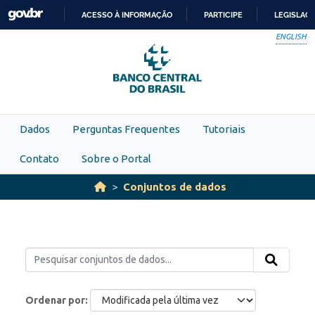
Skip to main content
ACESSO À INFORMAÇÃO
PARTICIPE
LEGISLAÇ
IR
ENGLISH
PARA
O
CONTEÚDO
Dados
Perguntas Frequentes
Tutoriais
Contato
Sobre o Portal
Conjuntos de dados
Ordenar por