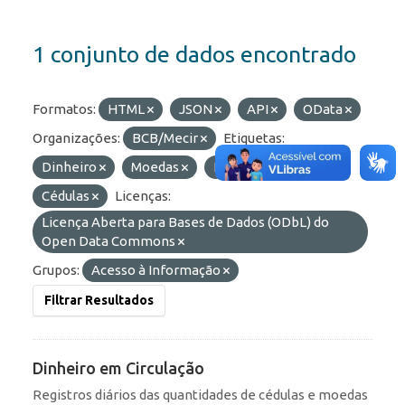
1 conjunto de dados encontrado
Formatos:
HTML
JSON
API
OData
Organizações:
BCB/Mecir
Etiquetas:
Dinheiro
Moedas
Numerário
Cédulas
Licenças:
Licença Aberta para Bases de Dados (ODbL) do
Open Data Commons
Grupos:
Acesso à Informação
Filtrar Resultados
Dinheiro em Circulação
Registros diários das quantidades de cédulas e moedas