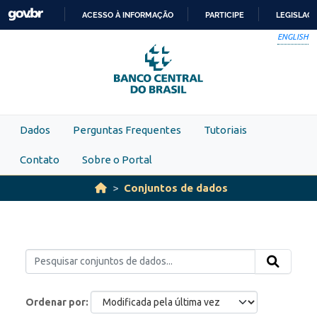
Skip to main content
ACESSO À INFORMAÇÃO
PARTICIPE
LEGISLAÇ
IR
ENGLISH
PARA
O
CONTEÚDO
Dados
Perguntas Frequentes
Tutoriais
Contato
Sobre o Portal
Conjuntos de dados
Ordenar por