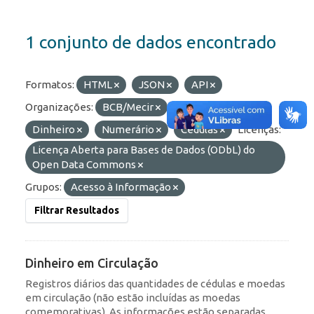
1 conjunto de dados encontrado
Formatos:
HTML
JSON
API
Organizações:
BCB/Mecir
Etiquetas:
Dinheiro
Numerário
Cédulas
Licenças:
Licença Aberta para Bases de Dados (ODbL) do
Open Data Commons
Grupos:
Acesso à Informação
Filtrar Resultados
Dinheiro em Circulação
Registros diários das quantidades de cédulas e moedas
em circulação (não estão incluídas as moedas
comemorativas). As informações estão separadas