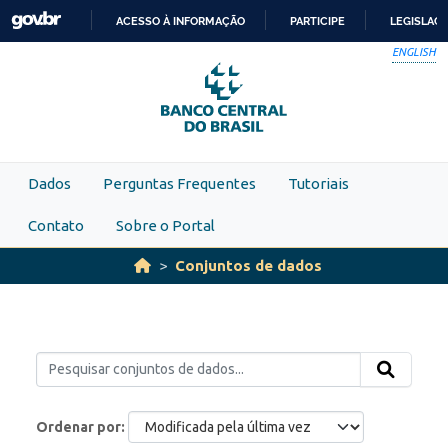
Skip to main content
ACESSO À INFORMAÇÃO
PARTICIPE
LEGISLAÇ
IR
ENGLISH
PARA
O
CONTEÚDO
Dados
Perguntas Frequentes
Tutoriais
Contato
Sobre o Portal
Conjuntos de dados
Ordenar por