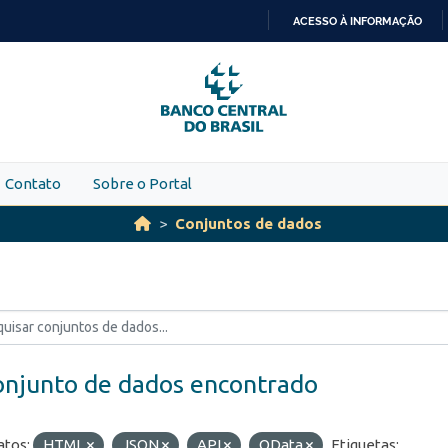
ACESSO À INFORMAÇÃO
IR
PARA
O
CONTEÚDO
Contato
Sobre o Portal
Conjuntos de dados
onjunto de dados encontrado
tos:
HTML
JSON
API
OData
Etiquetas: