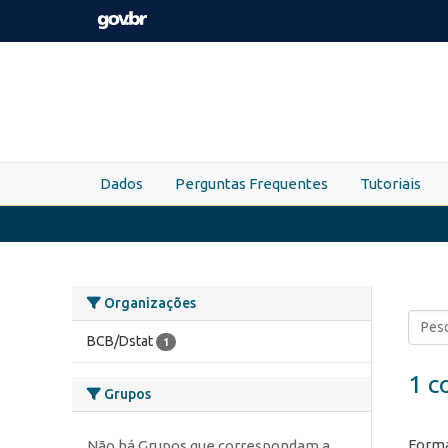
Skip to main content
Dados
Perguntas Frequentes
Tutoriais
Organizações
BCB/Dstat
1
1 c
Grupos
Forma
Não há Grupos que correspondam a