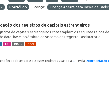
E
Portfólio
Licenças:
Licença Aberta para Bases de Dad
icação dos registros de capitais estrangeiros
gistros de capitais estrangeiros contemplam os seguintes tipos d
do data-base, no âmbito do sistema de Registro Declaratório...
L
API
OData
JSON
ambém pode ter acesso a esses registros usando a
API
(veja
Documentação d