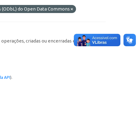
os (ODbL) do Open Data Commons
e operações, criadas ou encerradas em cada
a API
).