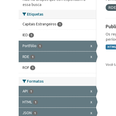
essa busca
RD
Etiquetas
Capitais Estrangeiros
1
Publ
Os re
IED
1
perío
Portfólio
x
1
HTM
RDE
x
1
Você t
ROF
1
Formatos
API
x
1
HTML
x
1
JSON
x
1