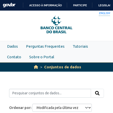
Skip to main content
ACESSO À INFORMAÇÃO
PARTICIPE
LEGISLAÇ
IR
ENGLISH
PARA
O
CONTEÚDO
Dados
Perguntas Frequentes
Tutoriais
Contato
Sobre o Portal
Conjuntos de dados
Ordenar por