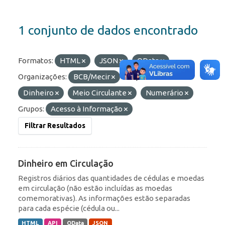
1 conjunto de dados encontrado
Formatos:
HTML
JSON
OData
Organizações:
BCB/Mecir
Etiquetas:
Dinheiro
Meio Circulante
Numerário
Grupos:
Acesso à Informação
Filtrar Resultados
Dinheiro em Circulação
Registros diários das quantidades de cédulas e moedas
em circulação (não estão incluídas as moedas
comemorativas). As informações estão separadas
para cada espécie (cédula ou...
HTML
API
OData
JSON