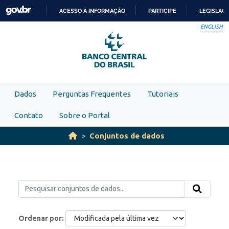
Skip to main content
ACESSO À INFORMAÇÃO
PARTICIPE
LEGISLAÇ
IR
ENGLISH
PARA
O
CONTEÚDO
Dados
Perguntas Frequentes
Tutoriais
Contato
Sobre o Portal
Conjuntos de dados
Ordenar por