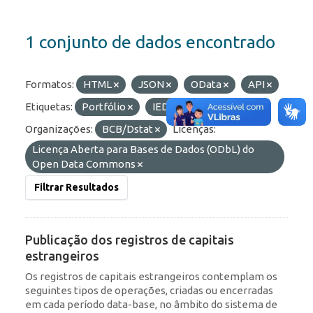
1 conjunto de dados encontrado
Formatos:
HTML
JSON
OData
API
Etiquetas:
Portfólio
IED
RDE
Organizações:
BCB/Dstat
Licenças:
Licença Aberta para Bases de Dados (ODbL) do
Open Data Commons
Filtrar Resultados
Publicação dos registros de capitais
estrangeiros
Os registros de capitais estrangeiros contemplam os
seguintes tipos de operações, criadas ou encerradas
em cada período data-base, no âmbito do sistema de