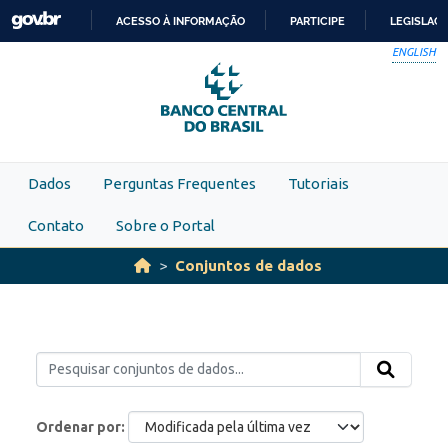
Skip to main content
ACESSO À INFORMAÇÃO
PARTICIPE
LEGISLAÇ
IR
ENGLISH
PARA
O
CONTEÚDO
Dados
Perguntas Frequentes
Tutoriais
Contato
Sobre o Portal
Conjuntos de dados
Ordenar por