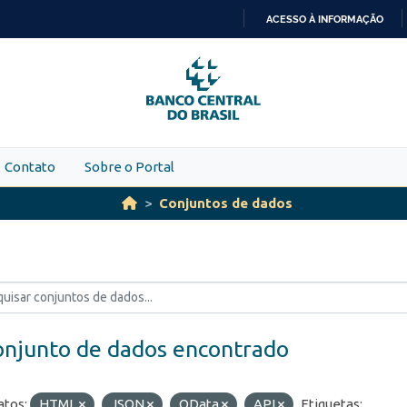
ACESSO À INFORMAÇÃO
IR
PARA
O
CONTEÚDO
Contato
Sobre o Portal
Conjuntos de dados
onjunto de dados encontrado
tos:
HTML
JSON
OData
API
Etiquetas: