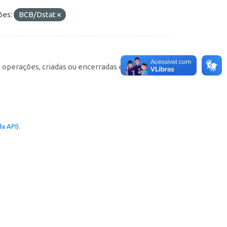
ões:
BCB/Dstat
e operações, criadas ou encerradas em cada
a API
).