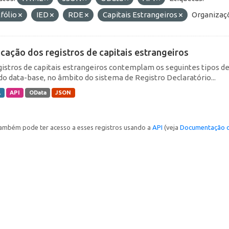
fólio
IED
RDE
Capitais Estrangeiros
Organizaç
icação dos registros de capitais estrangeiros
gistros de capitais estrangeiros contemplam os seguintes tipos d
do data-base, no âmbito do sistema de Registro Declaratório...
L
API
OData
JSON
ambém pode ter acesso a esses registros usando a
API
(veja
Documentação d