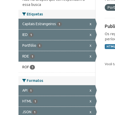
essa busca
Port
Etiquetas
Capitais Estrangeiros
x
1
Publ
Os re
IED
x
1
perío
Portfólio
x
1
HTM
RDE
x
1
Você t
ROF
1
Formatos
API
x
1
HTML
x
1
JSON
x
1