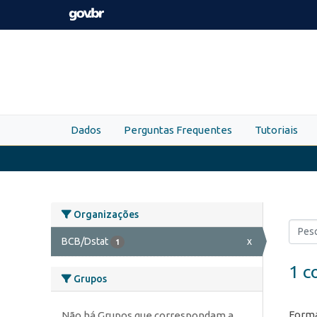
Skip to main content
Dados
Perguntas Frequentes
Tutoriais
Organizações
BCB/Dstat
x
1
1 c
Grupos
Forma
Não há Grupos que correspondam a