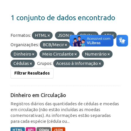
1 conjunto de dados encontrado
Formatos:
HTML
JSON
OData
API
Organizações:
BCB/Mecir
Etiquetas:
Dinheiro
Meio Circulante
Numerário
Cédulas
Grupos:
Acesso à Informação
Filtrar Resultados
Dinheiro em Circulação
Registros diários das quantidades de cédulas e moedas
em circulação (não estão incluídas as moedas
comemorativas). As informações estão separadas
para cada espécie (cédula ou...
HTML
API
OData
JSON