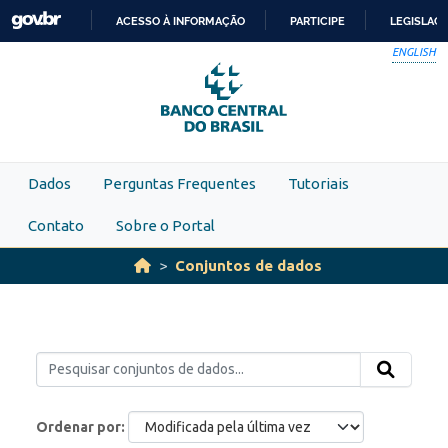
Skip to main content
ACESSO À INFORMAÇÃO
PARTICIPE
LEGISLAÇ
IR
ENGLISH
PARA
O
CONTEÚDO
Dados
Perguntas Frequentes
Tutoriais
Contato
Sobre o Portal
Conjuntos de dados
Ordenar por