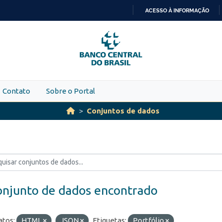
ACESSO À INFORMAÇÃO
IR
PARA
O
CONTEÚDO
Contato
Sobre o Portal
Conjuntos de dados
onjunto de dados encontrado
tos:
HTML
JSON
Etiquetas:
Portfólio