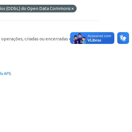
ados (ODbL) do Open Data Commons
e operações, criadas ou encerradas em cada
a API
).