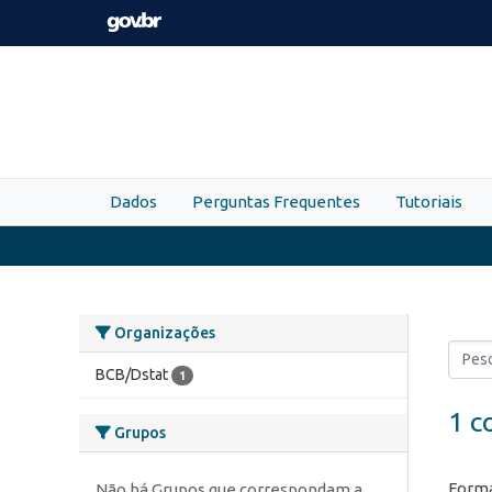
Skip to main content
Dados
Perguntas Frequentes
Tutoriais
Organizações
BCB/Dstat
1
1 c
Grupos
Forma
Não há Grupos que correspondam a