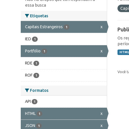
essa busca
Capi
Etiquetas
Capitais Estrangeiros
x
1
Publ
Os re
IED
1
perío
Portfólio
x
1
HTM
RDE
1
Você t
ROF
1
Formatos
API
1
HTML
x
1
JSON
x
1