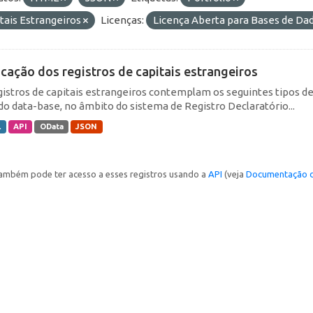
tais Estrangeiros
Licenças:
Licença Aberta para Bases de D
icação dos registros de capitais estrangeiros
gistros de capitais estrangeiros contemplam os seguintes tipos d
do data-base, no âmbito do sistema de Registro Declaratório...
L
API
OData
JSON
ambém pode ter acesso a esses registros usando a
API
(veja
Documentação d