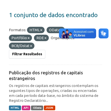
1 conjunto de dados encontrado
Formatos:
HTML
OData
Etiquetas:
Portfólio
RDE
Organizações:
BCB/Dstat
Filtrar Resultados
Publicação dos registros de capitais
estrangeiros
Os registros de capitais estrangeiros contemplam os
seguintes tipos de operações, criadas ou encerradas
em cada período data-base, no âmbito do sistema de
Registro Declaratório...
HTML
API
OData
JSON