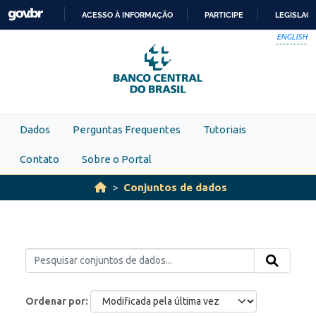
Skip to main content
ACESSO À INFORMAÇÃO
PARTICIPE
LEGISLAÇ
IR
ENGLISH
PARA
O
CONTEÚDO
Dados
Perguntas Frequentes
Tutoriais
Contato
Sobre o Portal
Conjuntos de dados
Ordenar por