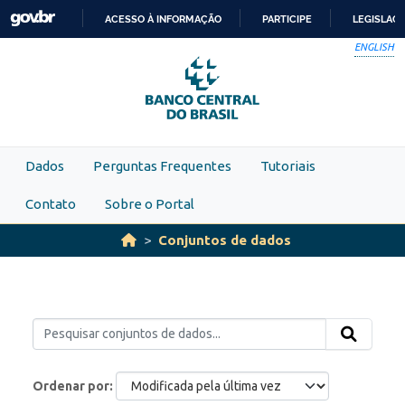
Skip to main content
ACESSO À INFORMAÇÃO
PARTICIPE
LEGISLAÇ
IR
ENGLISH
PARA
O
CONTEÚDO
Dados
Perguntas Frequentes
Tutoriais
Contato
Sobre o Portal
Conjuntos de dados
Ordenar por