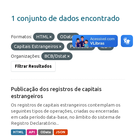
1 conjunto de dados encontrado
Formatos:
HTML
OData
Etiquetas:
Capitais Estrangeiros
Portfólio
IED
Organizações:
BCB/Dstat
Filtrar Resultados
Publicação dos registros de capitais
estrangeiros
Os registros de capitais estrangeiros contemplam os
seguintes tipos de operações, criadas ou encerradas
em cada período data-base, no âmbito do sistema de
Registro Declaratório...
HTML
API
OData
JSON