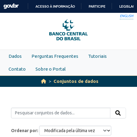
Skip to main content
ACESSO À INFORMAÇÃO
PARTICIPE
LEGISLAÇ
IR
ENGLISH
PARA
O
CONTEÚDO
Dados
Perguntas Frequentes
Tutoriais
Contato
Sobre o Portal
Conjuntos de dados
Ordenar por