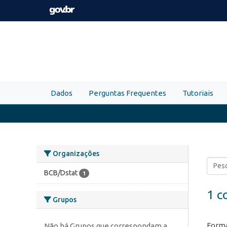
Skip to main content
Dados
Perguntas Frequentes
Tutoriais
Organizações
BCB/Dstat
1
1 c
Grupos
Forma
Não há Grupos que correspondam a