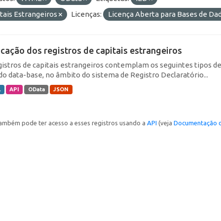
tais Estrangeiros
Licenças:
Licença Aberta para Bases de D
icação dos registros de capitais estrangeiros
gistros de capitais estrangeiros contemplam os seguintes tipos d
do data-base, no âmbito do sistema de Registro Declaratório...
L
API
OData
JSON
ambém pode ter acesso a esses registros usando a
API
(veja
Documentação d