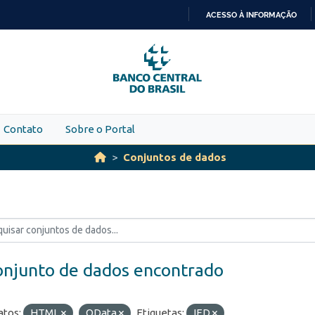
ACESSO À INFORMAÇÃO
IR
PARA
O
CONTEÚDO
Contato
Sobre o Portal
Conjuntos de dados
onjunto de dados encontrado
tos:
HTML
OData
Etiquetas:
IED