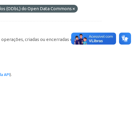
ados (ODbL) do Open Data Commons
e operações, criadas ou encerradas em cada
a API
).