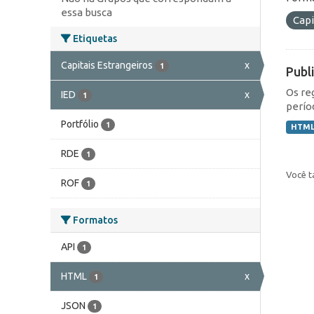
essa busca
Capi
Etiquetas
Capitais Estrangeiros
x
1
Publ
Os re
IED
x
1
perío
Portfólio
1
HTM
RDE
1
Você t
ROF
1
Formatos
API
1
HTML
x
1
JSON
1