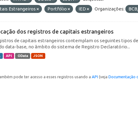
tais Estrangeiros
Portfólio
IED
Organizações:
BCB
icação dos registros de capitais estrangeiros
gistros de capitais estrangeiros contemplam os seguintes tipos d
do data-base, no âmbito do sistema de Registro Declaratório...
L
API
OData
JSON
ambém pode ter acesso a esses registros usando a
API
(veja
Documentação d