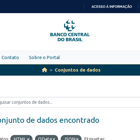
ACESSO À INFORMAÇÃO
IR
PARA
O
CONTEÚDO
Contato
Sobre o Portal
Conjuntos de dados
onjunto de dados encontrado
tos:
HTML
OData
JSON
Etiquetas: