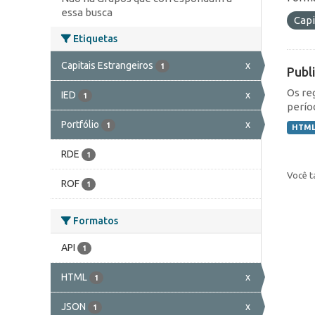
essa busca
Capi
Etiquetas
Capitais Estrangeiros
x
1
Publ
Os re
IED
x
1
perío
Portfólio
x
1
HTM
RDE
1
Você t
ROF
1
Formatos
API
1
HTML
x
1
JSON
x
1