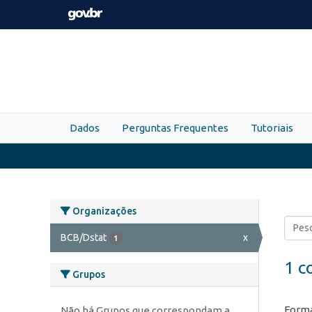
Skip to main content
Dados
Perguntas Frequentes
Tutoriais
Organizações
BCB/Dstat
x
1
1 c
Grupos
Forma
Não há Grupos que correspondam a