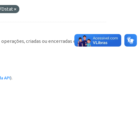
/Dstat
e operações, criadas ou encerradas em cada
a API
).