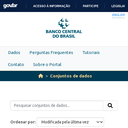
Skip to main content
ACESSO À INFORMAÇÃO
PARTICIPE
LEGISLAÇ
IR
ENGLISH
PARA
O
CONTEÚDO
Dados
Perguntas Frequentes
Tutoriais
Contato
Sobre o Portal
Conjuntos de dados
Ordenar por