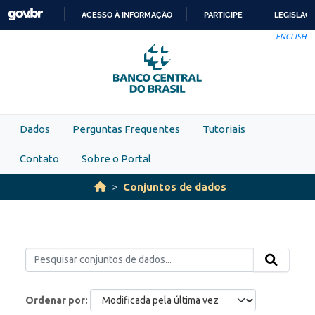
Skip to main content
ACESSO À INFORMAÇÃO
PARTICIPE
LEGISLAÇ
IR
ENGLISH
PARA
O
CONTEÚDO
Dados
Perguntas Frequentes
Tutoriais
Contato
Sobre o Portal
Conjuntos de dados
Ordenar por