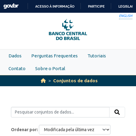
Skip to main content
ACESSO À INFORMAÇÃO
PARTICIPE
LEGISLAÇ
IR
ENGLISH
PARA
O
CONTEÚDO
Dados
Perguntas Frequentes
Tutoriais
Contato
Sobre o Portal
Conjuntos de dados
Ordenar por