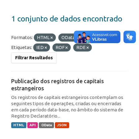
1 conjunto de dados encontrado
Formatos:
HTML
OData
JSON
Etiquetas:
IED
ROF
RDE
Filtrar Resultados
Publicação dos registros de capitais
estrangeiros
Os registros de capitais estrangeiros contemplam os
seguintes tipos de operações, criadas ou encerradas
em cada período data-base, no âmbito do sistema de
Registro Declaratório...
HTML
API
OData
JSON