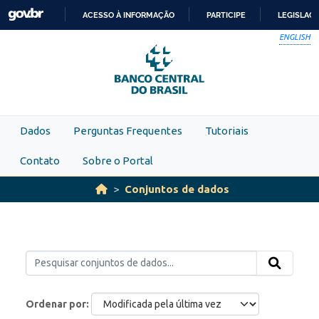
Skip to main content
ACESSO À INFORMAÇÃO
PARTICIPE
LEGISLAÇ
IR
ENGLISH
PARA
O
CONTEÚDO
Dados
Perguntas Frequentes
Tutoriais
Contato
Sobre o Portal
Conjuntos de dados
Ordenar por