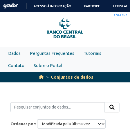
Skip to main content
ACESSO À INFORMAÇÃO
PARTICIPE
LEGISLAÇ
IR
ENGLISH
PARA
O
CONTEÚDO
Dados
Perguntas Frequentes
Tutoriais
Contato
Sobre o Portal
Conjuntos de dados
Ordenar por