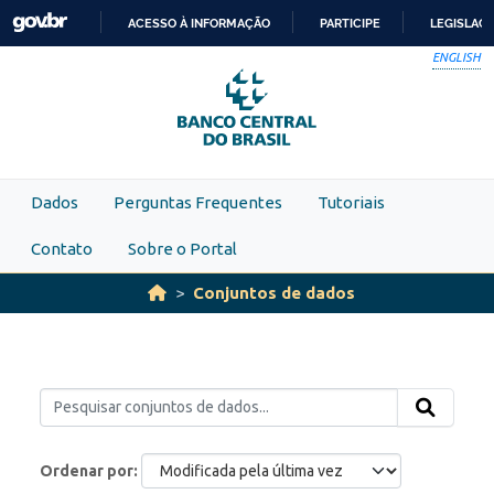
Skip to main content
ACESSO À INFORMAÇÃO
PARTICIPE
LEGISLAÇ
IR
ENGLISH
PARA
O
CONTEÚDO
Dados
Perguntas Frequentes
Tutoriais
Contato
Sobre o Portal
Conjuntos de dados
Ordenar por