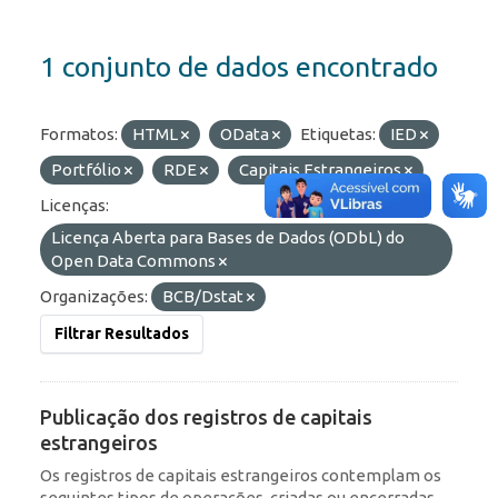
1 conjunto de dados encontrado
Formatos:
HTML
OData
Etiquetas:
IED
Portfólio
RDE
Capitais Estrangeiros
Licenças:
Licença Aberta para Bases de Dados (ODbL) do
Open Data Commons
Organizações:
BCB/Dstat
Filtrar Resultados
Publicação dos registros de capitais
estrangeiros
Os registros de capitais estrangeiros contemplam os
seguintes tipos de operações, criadas ou encerradas