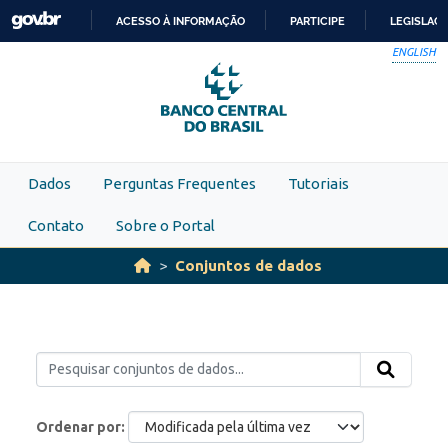
Skip to main content
ACESSO À INFORMAÇÃO
PARTICIPE
LEGISLAÇ
IR
ENGLISH
PARA
O
CONTEÚDO
Dados
Perguntas Frequentes
Tutoriais
Contato
Sobre o Portal
Conjuntos de dados
Ordenar por