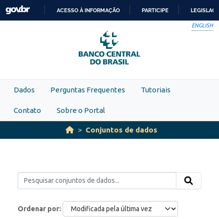
Skip to main content
ACESSO À INFORMAÇÃO
PARTICIPE
LEGISLAÇ
IR
ENGLISH
PARA
O
CONTEÚDO
Dados
Perguntas Frequentes
Tutoriais
Contato
Sobre o Portal
Conjuntos de dados
Ordenar por