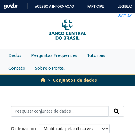
Skip to main content
ACESSO À INFORMAÇÃO
PARTICIPE
LEGISLAÇ
IR
ENGLISH
PARA
O
CONTEÚDO
Dados
Perguntas Frequentes
Tutoriais
Contato
Sobre o Portal
Conjuntos de dados
Ordenar por