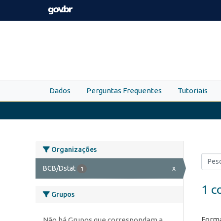
Skip to main content
Dados
Perguntas Frequentes
Tutoriais
Organizações
BCB/Dstat
x
1
1 c
Grupos
Forma
Não há Grupos que correspondam a