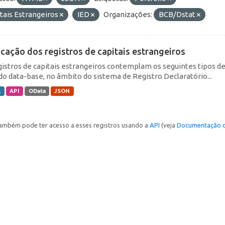
tais Estrangeiros
IED
Organizações:
BCB/Dstat
icação dos registros de capitais estrangeiros
gistros de capitais estrangeiros contemplam os seguintes tipos d
do data-base, no âmbito do sistema de Registro Declaratório...
L
API
OData
JSON
ambém pode ter acesso a esses registros usando a
API
(veja
Documentação d