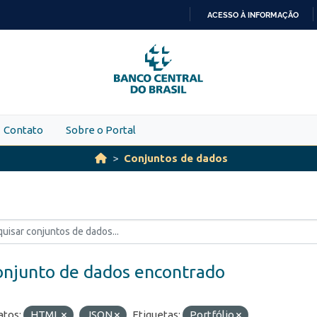
ACESSO À INFORMAÇÃO
IR
PARA
O
CONTEÚDO
Contato
Sobre o Portal
Conjuntos de dados
onjunto de dados encontrado
tos:
HTML
JSON
Etiquetas:
Portfólio