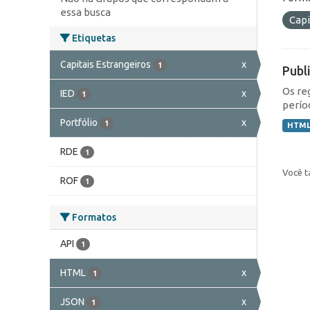
essa busca
Capi
Etiquetas
Capitais Estrangeiros
x
1
Publ
Os re
IED
x
1
perío
Portfólio
x
1
HTM
RDE
1
Você t
ROF
1
Formatos
API
1
HTML
x
1
JSON
x
1