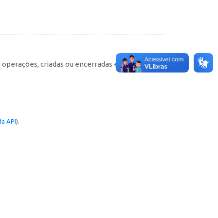
e operações, criadas ou encerradas em cada
a API
).