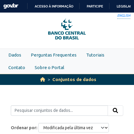
Skip to main content
ACESSO À INFORMAÇÃO
PARTICIPE
LEGISLAÇ
IR
ENGLISH
PARA
O
CONTEÚDO
Dados
Perguntas Frequentes
Tutoriais
Contato
Sobre o Portal
Conjuntos de dados
Ordenar por