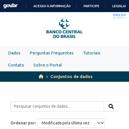
Skip to main content
ACESSO À INFORMAÇÃO
PARTICIPE
LEGISLAÇ
IR
ENGLISH
PARA
O
CONTEÚDO
Dados
Perguntas Frequentes
Tutoriais
Contato
Sobre o Portal
Conjuntos de dados
Ordenar por