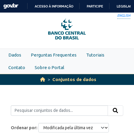
Skip to main content
ACESSO À INFORMAÇÃO
PARTICIPE
LEGISLAÇ
IR
ENGLISH
PARA
O
CONTEÚDO
Dados
Perguntas Frequentes
Tutoriais
Contato
Sobre o Portal
Conjuntos de dados
Ordenar por