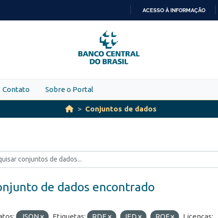
ACESSO À INFORMAÇÃO
IR
PARA
O
CONTEÚDO
Contato
Sobre o Portal
Conjuntos de dados
onjunto de dados encontrado
tos:
JSON
Etiquetas:
RDE
IED
ROF
Licenças: