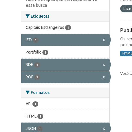
essa busca
Lic
Etiquetas
Capitais Estrangeiros
1
Publ
Os re
IED
x
1
perío
Portfólio
1
HTM
RDE
x
1
Você t
ROF
x
1
Formatos
API
1
HTML
1
JSON
x
1