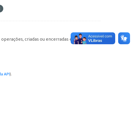
e operações, criadas ou encerradas em cada
a API
).