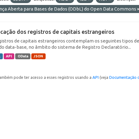
ença Aberta para Bases de Dados (ODbL) do Open Data Commons
icação dos registros de capitais estrangeiros
gistros de capitais estrangeiros contemplam os seguintes tipos d
do data-base, no âmbito do sistema de Registro Declaratório...
L
API
OData
JSON
ambém pode ter acesso a esses registros usando a
API
(veja
Documentação d