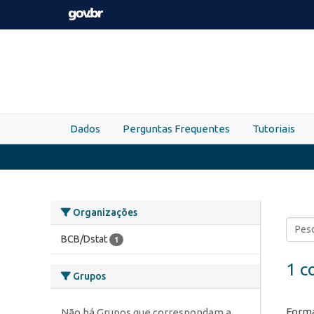
Skip to main content
Dados
Perguntas Frequentes
Tutoriais
Organizações
BCB/Dstat
1
1 c
Grupos
Forma
Não há Grupos que correspondam a