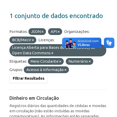
1 conjunto de dados encontrado
Formatos:
JSON
API
Organizações:
BCB/Mecir
Licenças:
Licença Aberta para Bases de Dados (ODbL) do
Open Data Commons
Etiquetas:
Meio Circulante
Numerário
Grupos:
Acesso à Informação
Filtrar Resultados
Dinheiro em Circulação
Registros diários das quantidades de cédulas e moedas
em circulação (não estão incluídas as moedas
comemorativas). As informações estão separadas