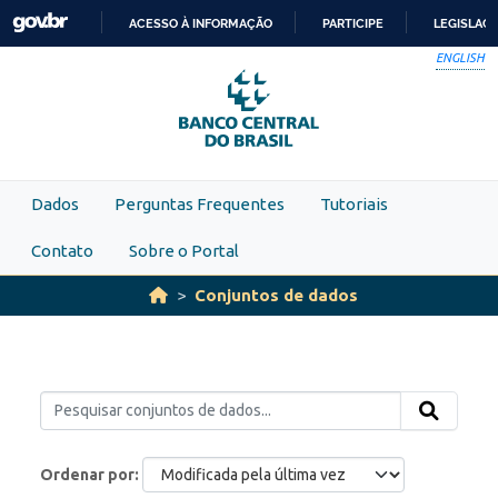
Skip to main content
ACESSO À INFORMAÇÃO
PARTICIPE
LEGISLAÇ
IR
ENGLISH
PARA
O
CONTEÚDO
Dados
Perguntas Frequentes
Tutoriais
Contato
Sobre o Portal
Conjuntos de dados
Ordenar por