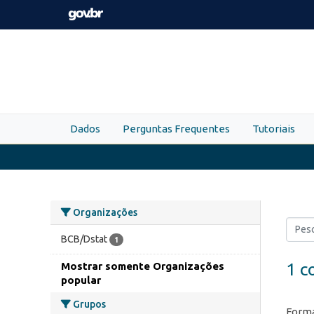
Skip to main content
Dados
Perguntas Frequentes
Tutoriais
Organizações
BCB/Dstat
1
1 c
Mostrar somente Organizações
popular
Grupos
Forma