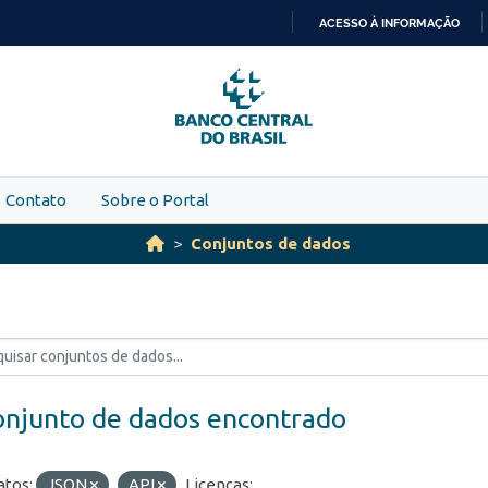
ACESSO À INFORMAÇÃO
IR
PARA
O
CONTEÚDO
Contato
Sobre o Portal
Conjuntos de dados
onjunto de dados encontrado
tos:
JSON
API
Licenças: