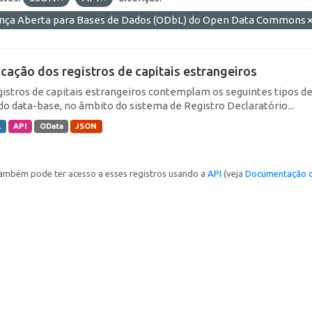
ença Aberta para Bases de Dados (ODbL) do Open Data Commons
icação dos registros de capitais estrangeiros
gistros de capitais estrangeiros contemplam os seguintes tipos d
do data-base, no âmbito do sistema de Registro Declaratório...
L
API
OData
JSON
ambém pode ter acesso a esses registros usando a
API
(veja
Documentação d