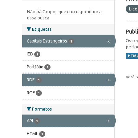
Lic
Não há Grupos que correspondam a
essa busca
Etiquetas
Publ
Os re
Capitais Estrangeiros
x
1
perío
IED
1
HTM
Portfólio
1
Você t
RDE
x
1
ROF
1
Formatos
API
x
1
HTML
1