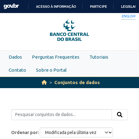
Skip to main content
ACESSO À INFORMAÇÃO
PARTICIPE
LEGISLAÇ
IR
ENGLISH
PARA
O
CONTEÚDO
Dados
Perguntas Frequentes
Tutoriais
Contato
Sobre o Portal
Conjuntos de dados
Ordenar por