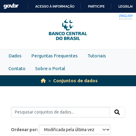
Skip to main content
ACESSO À INFORMAÇÃO
PARTICIPE
LEGISLAÇ
IR
ENGLISH
PARA
O
CONTEÚDO
Dados
Perguntas Frequentes
Tutoriais
Contato
Sobre o Portal
Conjuntos de dados
Ordenar por