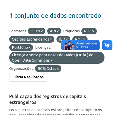
1 conjunto de dados encontrado
Formatos:
JSON
API
Etiquetas:
RDE
Capitais Estrangeiros
IED
ROF
Portfólio
Licenças:
Licença Aberta para Bases de Dados (ODbL) do
Open Data Commons
Organizações:
BCB/Dstat
Filtrar Resultados
Publicação dos registros de capitais
estrangeiros
Os registros de capitais estrangeiros contemplam os
seguintes tipos de operações, criadas ou encerradas