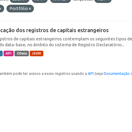
Portfólio
icação dos registros de capitais estrangeiros
gistros de capitais estrangeiros contemplam os seguintes tipos d
do data-base, no âmbito do sistema de Registro Declaratório...
L
API
OData
JSON
ambém pode ter acesso a esses registros usando a
API
(veja
Documentação d