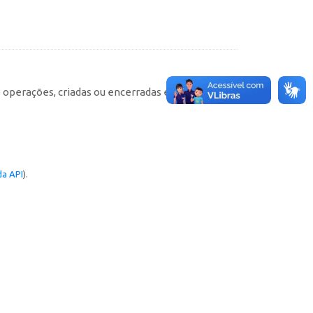
e operações, criadas ou encerradas em cada
a API
).