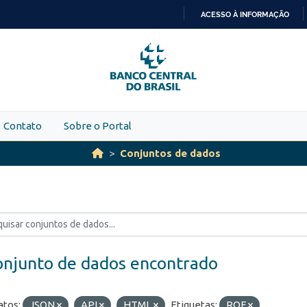
ACESSO À INFORMAÇÃO
IR
PARA
O
CONTEÚDO
Contato
Sobre o Portal
Conjuntos de dados
onjunto de dados encontrado
tos:
JSON
API
HTML
Etiquetas:
ROF