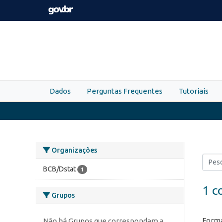
Skip to main content
Dados
Perguntas Frequentes
Tutoriais
Organizações
BCB/Dstat
1
1 c
Grupos
Forma
Não há Grupos que correspondam a