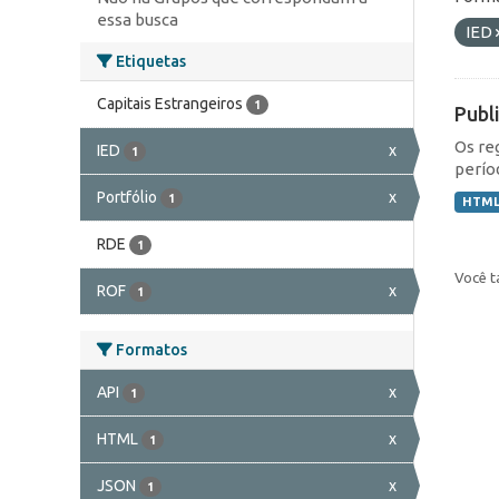
essa busca
IED
Etiquetas
Capitais Estrangeiros
1
Publ
Os re
IED
x
1
perío
Portfólio
x
1
HTM
RDE
1
Você t
ROF
x
1
Formatos
API
x
1
HTML
x
1
JSON
x
1