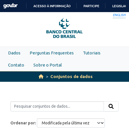
Skip to main content
ACESSO À INFORMAÇÃO
PARTICIPE
LEGISLAÇ
IR
ENGLISH
PARA
O
CONTEÚDO
Dados
Perguntas Frequentes
Tutoriais
Contato
Sobre o Portal
Conjuntos de dados
Ordenar por