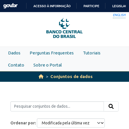
Skip to main content
ACESSO À INFORMAÇÃO
PARTICIPE
LEGISLAÇ
IR
ENGLISH
PARA
O
CONTEÚDO
Dados
Perguntas Frequentes
Tutoriais
Contato
Sobre o Portal
Conjuntos de dados
Ordenar por