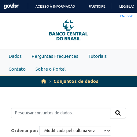
Skip to main content
ACESSO À INFORMAÇÃO
PARTICIPE
LEGISLAÇ
IR
ENGLISH
PARA
O
CONTEÚDO
Dados
Perguntas Frequentes
Tutoriais
Contato
Sobre o Portal
Conjuntos de dados
Ordenar por