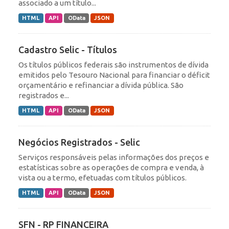
associado a um título...
HTML
API
OData
JSON
Cadastro Selic - Títulos
Os títulos públicos federais são instrumentos de dívida
emitidos pelo Tesouro Nacional para financiar o déficit
orçamentário e refinanciar a dívida pública. São
registrados e...
HTML
API
OData
JSON
Negócios Registrados - Selic
Serviços responsáveis pelas informações dos preços e
estatísticas sobre as operações de compra e venda, à
vista ou a termo, efetuadas com títulos públicos.
HTML
API
OData
JSON
SFN - RP FINANCEIRA