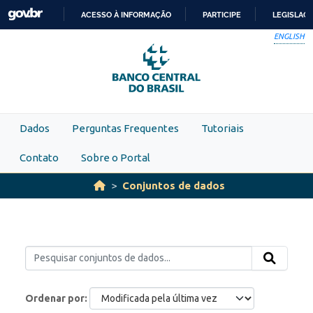
Skip to main content
ACESSO À INFORMAÇÃO
PARTICIPE
LEGISLAÇ
IR
ENGLISH
PARA
O
CONTEÚDO
Dados
Perguntas Frequentes
Tutoriais
Contato
Sobre o Portal
Conjuntos de dados
Ordenar por