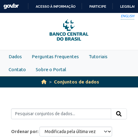
Skip to main content
ACESSO À INFORMAÇÃO
PARTICIPE
LEGISLAÇ
IR
ENGLISH
PARA
O
CONTEÚDO
Dados
Perguntas Frequentes
Tutoriais
Contato
Sobre o Portal
Conjuntos de dados
Ordenar por