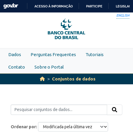
Skip to main content
ACESSO À INFORMAÇÃO
PARTICIPE
LEGISLAÇ
IR
ENGLISH
PARA
O
CONTEÚDO
Dados
Perguntas Frequentes
Tutoriais
Contato
Sobre o Portal
Conjuntos de dados
Ordenar por