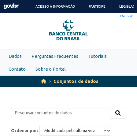
Skip to main content
ACESSO À INFORMAÇÃO
PARTICIPE
LEGISLAÇ
IR
ENGLISH
PARA
O
CONTEÚDO
Dados
Perguntas Frequentes
Tutoriais
Contato
Sobre o Portal
Conjuntos de dados
Ordenar por