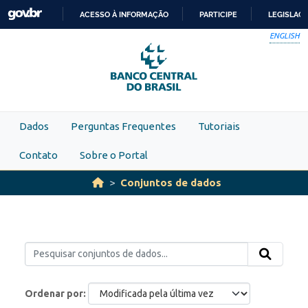
Skip to main content
ACESSO À INFORMAÇÃO
PARTICIPE
LEGISLAÇ
IR
ENGLISH
PARA
O
CONTEÚDO
Dados
Perguntas Frequentes
Tutoriais
Contato
Sobre o Portal
Conjuntos de dados
Ordenar por