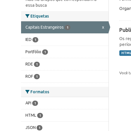
essa busca
Organ
Etiquetas
Capitais Estrangeiros
x
1
Publ
Os re
IED
1
perío
Portfólio
1
HTM
RDE
1
Você t
ROF
1
Formatos
API
1
HTML
1
JSON
1