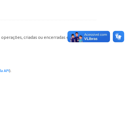
e operações, criadas ou encerradas em cada
a API
).