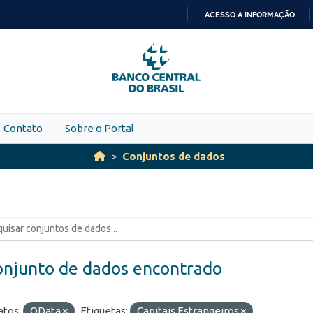
ACESSO À INFORMAÇÃO
IR
PARA
O
CONTEÚDO
Contato
Sobre o Portal
Conjuntos de dados
onjunto de dados encontrado
tos:
OData
Etiquetas:
Capitais Estrangeiros