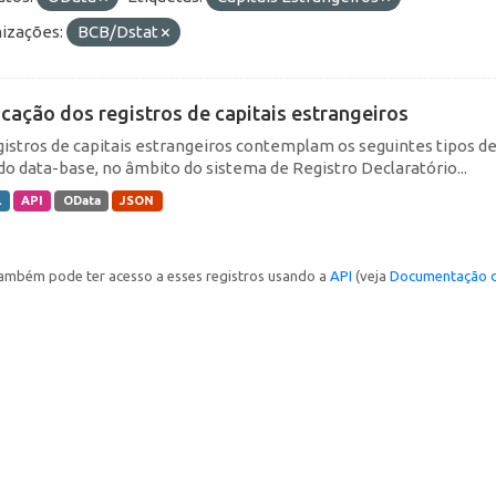
izações:
BCB/Dstat
icação dos registros de capitais estrangeiros
gistros de capitais estrangeiros contemplam os seguintes tipos d
do data-base, no âmbito do sistema de Registro Declaratório...
L
API
OData
JSON
ambém pode ter acesso a esses registros usando a
API
(veja
Documentação d