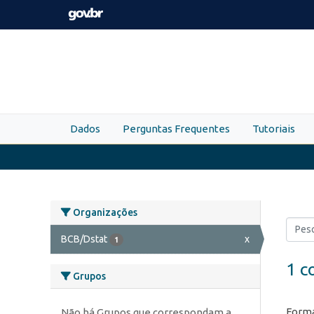
Skip to main content
Dados
Perguntas Frequentes
Tutoriais
Organizações
BCB/Dstat
x
1
1 c
Grupos
Forma
Não há Grupos que correspondam a