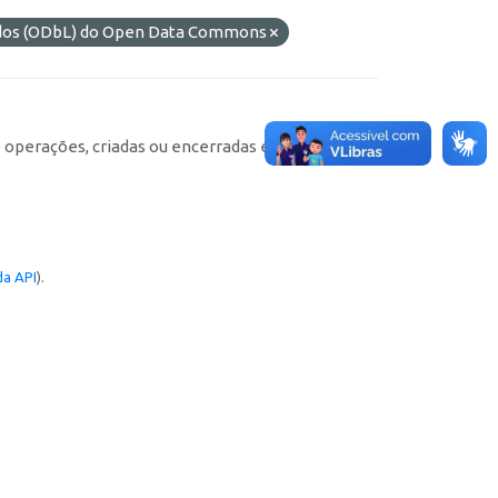
ados (ODbL) do Open Data Commons
e operações, criadas ou encerradas em cada
a API
).