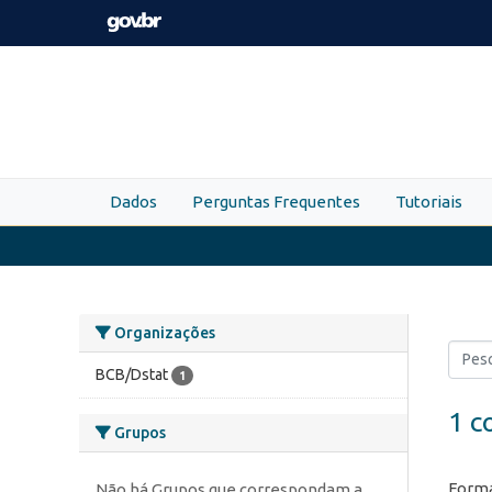
Skip to main content
Dados
Perguntas Frequentes
Tutoriais
Organizações
BCB/Dstat
1
1 c
Grupos
Forma
Não há Grupos que correspondam a