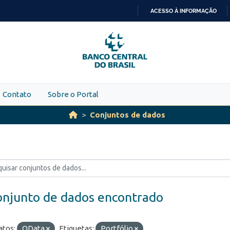
ACESSO À INFORMAÇÃO
IR
PARA
O
CONTEÚDO
Contato
Sobre o Portal
Conjuntos de dados
onjunto de dados encontrado
tos:
OData
Etiquetas:
Portfólio