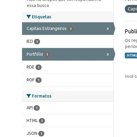
essa busca
Capi
Etiquetas
Capitais Estrangeiros
x
1
Publ
Os re
IED
1
perío
Portfólio
x
1
HTM
RDE
1
Você t
ROF
1
Formatos
API
1
HTML
1
JSON
1