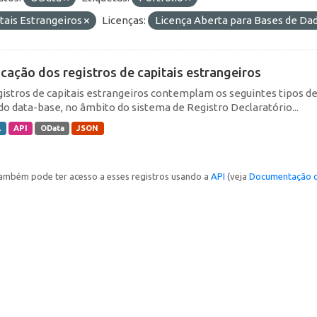
tais Estrangeiros
Licenças:
Licença Aberta para Bases de D
icação dos registros de capitais estrangeiros
gistros de capitais estrangeiros contemplam os seguintes tipos d
do data-base, no âmbito do sistema de Registro Declaratório...
L
API
OData
JSON
ambém pode ter acesso a esses registros usando a
API
(veja
Documentação d