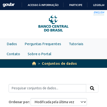
Skip to main content
ACESSO À INFORMAÇÃO
PARTICIPE
LEGISLAÇ
IR
ENGLISH
PARA
O
CONTEÚDO
Dados
Perguntas Frequentes
Tutoriais
Contato
Sobre o Portal
Conjuntos de dados
Ordenar por